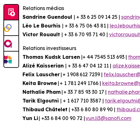
Relations médias
Sandrine Guendoul
| + 33 6 25 09 14 25 |
sandri
Léo Le Bourhis
| + 33 6 75 06 43 81 |
leo.lebourh
Victor Rouault
| + 33 6 70 93 71 40 |
victor.rouau
Relations investisseurs
Thomas Kudsk Larsen
|+ 44 7545 513 693 |
thom
Aliz
é
Kaisserian
| + 33 6 47 04 12 11 |
alize.kais
Felix Lauscher
| + 1 908 612 7239 |
felix.lauscher
Keita Browne
| + 1 781 249 1766 |
keita.browne@
Nathalie Pham
| + 33 7 85 93 30 17 |
nathalie.ph
Tarik Elgoutni
| + 1 617 710 3587 |
tarik.elgoutn
Thibaud
Châtelet
| +33 6 80 80 89 90 |
thibaud.
Yun
Li
| +33 6 84 00 90 72 |
yun.li3@sanofi.com