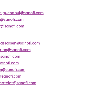
ne.guendoul@sanofi.com
is@sanofi.com
lt@sanofi.com
as.larsen@sanofi.com
serian@sanofi.com
@sanofi.com
sanofi.com
am@sanofi.com
i@sanofi.com
chatelet@sanofi.com