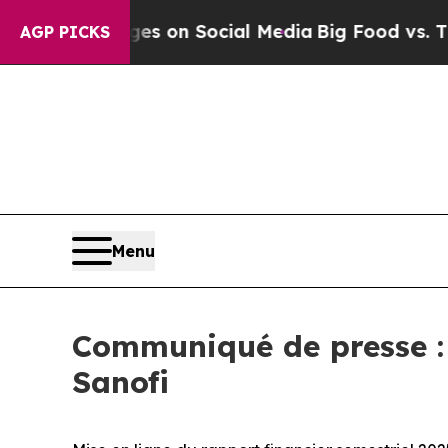
al Messages on Social Media
Big Food vs. The Peo
AGP PICKS
Menu
Communiqué de presse : 
Sanofi