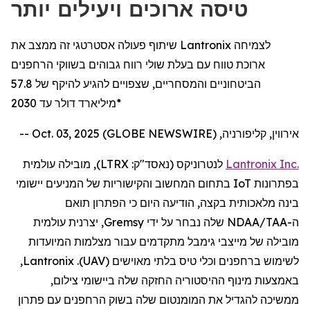
טיסה ארוכים ויעילים יותר
שיתוף פעולה אסטרטגי זה ממצב את Lantronix לצמיחה
ארוכת טווח עם בעלת שולי רווח גבוהים בשווקי הרחפנים
הביטחוניים והמסחריים, שצפויים להגיע להיקף של 57.8
מיליארד דולר עד 2030*
אירווין, קליפורניה, Oct. 03, 2025 (GLOBE NEWSWIRE) --
Inc.
Lantronix
לנטרוניקס
(נאסד"ק:
LTRX
), מובילה עולמית
בפתרונות
IoT
בתחום המחשוב והקישוריות של המניעים יישומי
בינה מלאכותית בקצה,
הודיעה
היום
כי
ה
פתרון תואם
ה
-
NDAA/TAA
שלה
נבחר על ידי
Gremsy
, יצרנית עולמית
מובילה של מייצבי
גימבל
מתקדמים
עבור
מצלמות
המיועדות
לשימוש
ב
רחפנים
וכלי טיס בלתי מאוישים (
UAV
).
Lantronix
,
באמצעות
מינוף ההיסטוריה החזקה שלה ביישומי
צילום
,
ממשיכה
להגדיל
את המומנטום שלה בשוק
הרחפנים
עם פתרון