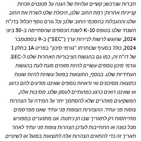
חברות שנרכשו; קשיים ועלויות של הגנה על פטנטים וזכויות
קנייניות אחרות; רמת החוב שלנו, היכולת שלנו לשרת את החוב
שלנו וההגבלות בהסכמי החוב שלנו; וכל גורם נוסף הכלול בדו
"
ח
השנתי שלנו בטופס 10-K לשנת הכספים שהסתיימה ב-30 ביוני
2024, שהוגש לרשות לניירות ערך ("SEC") ב-9 בספטמבר
2024, כולל בסעיף שכותרתו "גורמי סיכון" בפריט 1A בחלק I
של דו
"
ח זה, כמו גם בהגשות הציבוריות האחרות שלנו ל-SEC.
גורמי סיכון נוספים עשויים להיות מזוהים מעת לעת בהגשות
העתידיות שלנו. בנוסף, התוצאות בפועל עשויות להיות שונות
כתוצאה מסיכונים ואי ודאויות נוספים שאיננו מודעים להם כרגע
או שאיננו רואים כרגע כמהותיים לעסק שלנו. מסיבות אלה,
המשקיעים מוזהרים שלא להסתמך יתר על המידה על הצהרות
צופות פני עתיד. ההצהרות הצופות פני עתיד שאנו מפרסמים
מתייחסות רק לתאריך שבו הן ניתנות. אנו מתנערים במפורש
מכל כוונה או התחייבות לעדכן הצהרות צופות פני עתיד לאחר
תאריך זה כדי להתאים הצהרות אלה לתוצאות בפועל או לשינויים