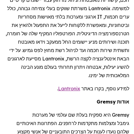
למשימה.
Lantronix
משרתת שווקים בעלי צמיחה גבוהה, כולל
ערים חכמות,
IT
ארגוני ומערכות בלתי מאוישות מסחריות
וביטחוניות, ומאפשרת ללקוחות לייעל את התפעול ולהאיץ את
הטרנספורמציה הדיגיטלית. הפורטפוליו המקיף שלה של חומרה,
תוכנה ושירותים מניע יישומים החל ממעקב וידאו מאובטח
ותשתית שירות חכמה ועד לניהול רשת מחוץ לפס גמיש. על ידי
הבאת אינטליגנציה לקצה הרשת,
Lantronix
מסייעת לארגונים
להשיג יעילות, אבטחה ויתרון תחרותי בעולם מונע הבינה
המלאכותית של ימינו.
למידע נוסף, בקרו באתר
Lantronix
.
אודות
Gremsy
Gremsy
היא ספקית בעלת שם עולמי של מערכות
גימבל
ומצלמות מתקדמות
לרחפנים
. הפתרונות האיכותיים
שלהם נועדו לענות על הצרכים התובעניים של אנשי מקצוע