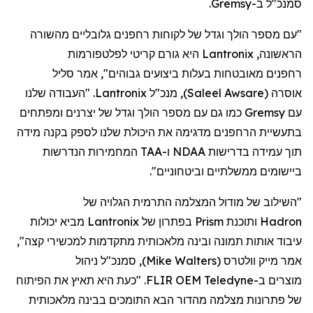
סמנכ"ל
ב-
Gremsy
.
"עם מספר הולך וגדל של לקוחות
רחפנים
גלובליים מהשורה
הראשונה,
Lantronix
היא גורם קריטי לפלטפורמות
רחפנים
מאובטחות בעלות ביצועים גבוהים", אמר סליל
אוסרה
(
Saleel Awsare
)
, מנכ"ל
Lantronix
. "העבודה שלנו
עם
Gremsy
כמו גם עם מספר הולך וגדל של יצרנים ומפתחים
בתעשיית
הרחפנים
מדגימה את היכולת שלנו לספק בקנה מידה
תוך עמידה בדרישות NDAA ו-TAA המחמירות הנדרשות
ביישומים ממשלתיים וביטחוניים".
"השילוב של מודול המצלמה התרמית הגלויה של
Hadron
ותוכנת
Prism
בפתרון של
Lantronix
מביא יכולות
עיבוד אותות תמונה ובינה מלאכותית מתקדמות למכשירי קצה",
אמר מייק
וולטרס
(
Mike Walters
)
, סמנכ"ל ניהול
מוצר
ים
ב-
Teledyne
FLIR OEM. "כעת היא תאיץ את הפיתוח
של פתרונות מצלמה מהדור הבא התומכים בבינה מלאכותית