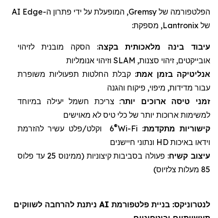
הפלטפורמה של
Gremsy
, המופעלת על ידי פתרון ה-
Edge
AI
של
Lantronix
, מספקת:
עיבוד בינה מלאכותית
ב
קצה
: הסקה מובנית לזיהוי
אובייקטים, זיהוי סצנות,
SLAM
וזיהוי אנומליות
אנליטיקה
בזמן אמת
: קבלת החלטות תפעוליות משופרת
עבור מדידות, מיפוי, פיקוח והגנה
זמני טיסה
ארוכים יותר
: צריכת חשמל יעילה במיוחד
למשימות ארוכות יותר של
כלי טיס לא מאוישים
®
קישוריות מתקדמת
:
Wi-Fi
6
וקלט/פלט עשיר להזרמת
וידאו באיכות
HD
ונתוני חיישנים
עיצוב
קשיח
: פעולה בסביבות קיצוניות (
ממינוס 25 עד פלוס
85 מעלות צלזיוס)
לנטרוניקס
: בניית פלטפורמת AI ניתנת להרחבה לשווקים
תעשייתיים וביטחוניים