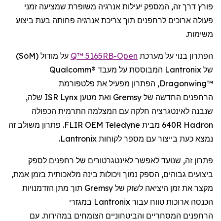
פורץ דרך זה, המספק יעילות אנרגיה משופרת
שמציעה
זמני
פעולה ארוכים
ל
רחפנים
תוך צריכת אנרגיה פחותה בעת
ביצוע
משימות.
הפתרון בנוי על מערכת
Open
-Q™ 5165RB
על מודול (
SoM
)
של
Lantronix
המבוססת על מעבד
Qualcomm®
Dragonwing™
, הפתרון מפעיל את פלטפורמת
הרחפנים
החדשה של
Gremsy
ואת מטען
Lynx
ISR שלה,
שנבנה לאינטגרציה חלקה עם המצלמה התרמית הכפולה
Hadron
640R מבית
Teledyne
FLIR OEM. פתרון משולב זה
נמצא כעת בייצור עם מספר לקוחות
Lantronix
.
פתרון זה, שנועד לאפשר
לאינטגרטורים
של
רחפנים
לספק
ביצועים גבוהים, הספק נמוך ויכולות בינה מלאכותית בזמן אמת,
מקצר את זמן היציאה לשוק של
Gremsy
תוך מתן הזדמנויות
הכנסה ארוכות טווח עבור
Lantronix
במגזרי
הרחפנים
המסחריים והביטחוניים הצומחים במהירות. עם