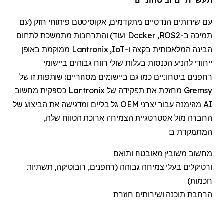
עם שירותי
ם הנדסיים מתקדמים
,
אקוסיסטם
פיתוח
י
חזק (
עם
תמיכה
ב-
ROS2
,
Docker
ועוד) והתרחבות מתמשכת לתחום
הבינה המלאכותית
בקצה
ו-
IoT
,
Lantronix
ממוקמת
באופן
ייחודי להניע הכנסות בעלות שולי רווח גבוהים ביישומי
רחפנים
ביטחוניים
כמו גם
ביישומי
ם
מסחריים:
שותפות זו של
Gremsy
מחזקת את תפקידה של
Lantronix
כספקית מחשוב
AI מהימנה עבור יצרני OEM גלובליים ומדגישה את הביצוע של
החברה מול אסטרטגיית הצמיחה ארוכת הטווח שלה,
המתמקדת ב:
מחשוב משובץ מאובטח ותואם
ורטיקלים
בעלי צמיחה גבוהה (
רחפנים
, רובוטיקה, תשתיות
חכמות)
הרחבת תוכנה ושירותים חוזרת