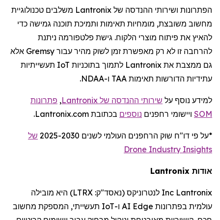
הפתרונות ושירותי ההנדסה של
Lantronix
משלבים טכנולוגיית
מחשוב משובצת, מומחיות תאימות ותמיכת תוכנה גמישה כדי
להאיץ את פיתוח מוצרי הלקוח. גישת פלטפורמה ניתנת
להרחבה זו לא רק מאפשרת זמן לשוק מהיר עבור
Gremsy
אלא
גם ממצבת את
Lantronix
לתמוך בתוכניות
IoT
תעשייתיות
עתידיות הדורשות תאימות TAA ו-NDAA.
למידע נוסף על
שירותי ההנדסה של
Lantronix
,
פתרונות
SOM
ויישומי
רחפנים
נוספים
בכתובת Lantronix.com.
*על פי דו
"
ח שוק
הרחפנים
העולמי לשנים 2025-2030
של
Drone Industry Insights
אודות
Lantronix
Lantronix
Inc
לנטרוניקס
(נאסד"ק:
LTRX
) היא מובילה
עולמית בפתרונות
Edge
AI
ו-
IoT
תעשייתי, המספקת מחשוב
חכם, קישוריות מאובטחת וניהול מרחוק עבור יישומים קריטיים