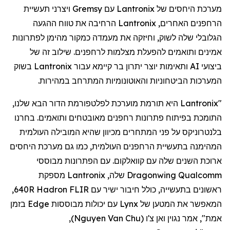
מערכת היחסים של
Lantronix
עם
Gremsy
ויצרני תעשיית
הרחפנים
האחרים,
Lantronix
הרחיבה את טווח ההגעה
הגלובלי שלה לשוק, וחיזקה את מעמדה כמקור מהימן לפתרונות
אמינים ותואמים להפעלת מצלמות
לרחפנים
. שילוב זה של
ביצועי AI ותאימות יוצר יתרון בר קיימא עבור
Lantronix
בשוק
המערכות הביטחוניות והאוטונומיות המתרחב במהירות.
"
Lantronix
היא תורמת מוערכת לפלטפורמת הדור הבא שלנו,
התומכת בפיתוח פתרונות
רחפנים
מאובטחים ותואמים. בחרנו
בלנטרוניקס
על פני המתחרים מכיוון שהיא המובילה העולמית
המהימנה בתעשיית
הרחפנים
העולמית, כמו גם מערכת היחסים
ארוכת השנים שלה עם
קוואלקום
. עם הפתרונות מבוססי
Qualcomm
Dragonwing
שלה,
Lantronix
מספקת
ראשונים בתעשייה, כולל חיבור ישיר עם FLIR
Hadron
640R,
המאפשר את המטען של
Lynx
עם יכולות מבוססות
Edge
בזמן
אמת", אמר
נגוין
ואן
צ'ו
(
Nguyen Van Chu
)
,